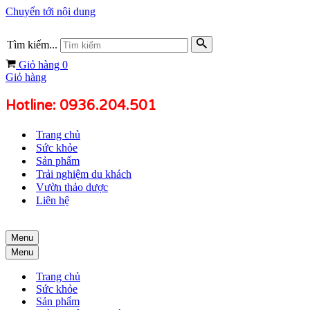
Chuyển tới nội dung
Tìm kiếm...
Giỏ hàng
0
Giỏ hàng
Hotline: 0936.204.501
Trang chủ
Sức khỏe
Sản phẩm
Trải nghiệm du khách
Vườn thảo dược
Liên hệ
Menu
Menu
Trang chủ
Sức khỏe
Sản phẩm