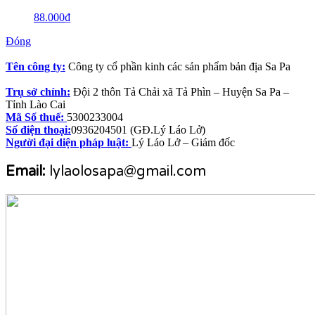
88.000
₫
Đóng
Tên công ty:
Công ty cổ phần kinh các sản phẩm bản địa Sa Pa
Trụ sở chính:
Đội 2 thôn Tả Chải xã Tả Phìn – Huyện Sa Pa –
Tỉnh Lào Cai
Mã Số thuế:
5300233004
Số điện thoại:
0936204501 (GĐ.Lý Láo Lở)
Người đại diện pháp luật:
Lý Láo Lở – Giám đốc
Email:
lylaolosapa@gmail.com