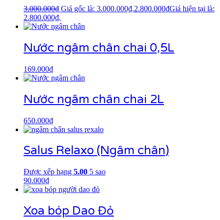
3.000.000
₫
Giá gốc là: 3.000.000₫.
2.800.000
₫
Giá hiện tại là:
2.800.000₫.
Nước ngâm chân chai 0,5L
169.000
₫
Nước ngâm chân chai 2L
650.000
₫
Salus Relaxo (Ngâm chân)
Được xếp hạng
5.00
5 sao
90.000
₫
Xoa bóp Dao Đỏ