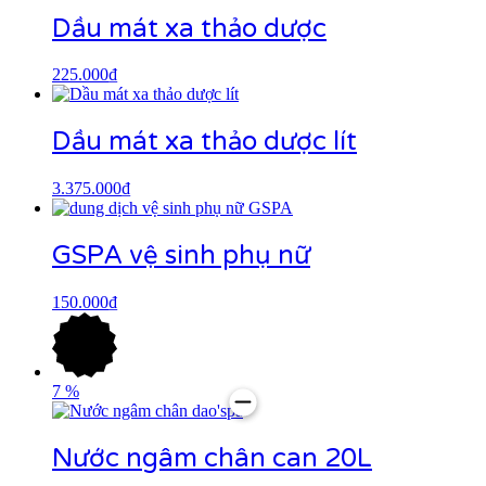
Dầu mát xa thảo dược
225.000
₫
Dầu mát xa thảo dược lít
3.375.000
₫
GSPA vệ sinh phụ nữ
150.000
₫
7
%
Nước ngâm chân can 20L