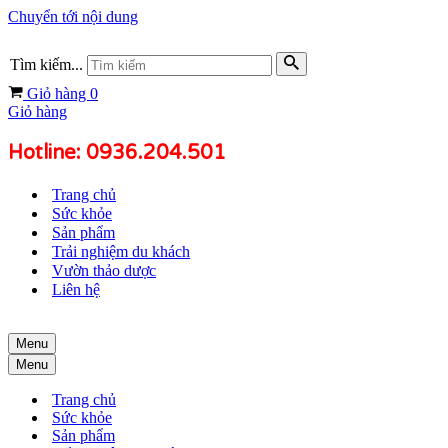
Chuyển tới nội dung
Tìm kiếm...
Giỏ hàng
0
Giỏ hàng
Hotline: 0936.204.501
Trang chủ
Sức khỏe
Sản phẩm
Trải nghiệm du khách
Vườn thảo dược
Liên hệ
Menu
Menu
Trang chủ
Sức khỏe
Sản phẩm