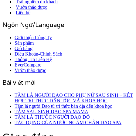
Trải nghiệm du khách
Vườn thảo dược
Liên hệ
Ngôn Ngữ/Language
Giới thiệu Công Ty
Sản phẩm
Giỏ hàng
Điều Khoản-Chính Sách
Thông Tin Liên Hệ
EverCompare
Vườn thảo dược
Bài viết mới
TẮM LÁ NGƯỜI DAO CHO PHỤ NỮ SAU SINH – KẾT
HỢP TRI THỨC DÂN TỘC VÀ KHOA HỌC
Tắm lá người Dao từ tri thức bản địa đến khoa học
TẮM SAU SINH DAO SPA MAMA
TẮM LÁ THUỐC NGƯỜI DAO ĐỎ
TÁC DỤNG CỦA NƯỚC NGÂM CHÂN DAO SPA