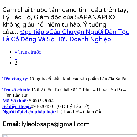
Cầm chai thuốc tắm dạng tinh dầu trên tay,
Lý Láo Lở, Giám đốc của SAPANAPRO
không giấu nổi niềm tự hào. Ý tưởng
của…
Đọc tiếp »
Câu Chuyện Người Dân Tộc
Là Cổ Đông Và Sở Hữu Doanh Nghiệp
« Trang trước
1
2
Tên công ty:
Công ty cổ phần kinh các sản phẩm bản địa Sa Pa
Trụ sở chính:
Đội 2 thôn Tả Chải xã Tả Phìn – Huyện Sa Pa –
Tỉnh Lào Cai
Mã Số thuế:
5300233004
Số điện thoại:
0936204501 (GĐ.Lý Láo Lở)
Người đại diện pháp luật:
Lý Láo Lở – Giám đốc
Email:
lylaolosapa@gmail.com