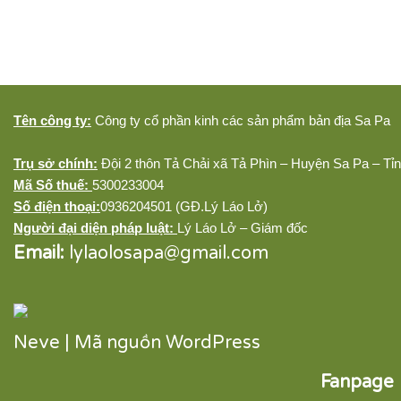
Tên công ty:
Công ty cổ phần kinh các sản phẩm bản địa Sa Pa
Trụ sở chính:
Đội 2 thôn Tả Chải xã Tả Phìn – Huyện Sa Pa – Tỉ
Mã Số thuế:
5300233004
Số điện thoại:
0936204501 (GĐ.Lý Láo Lở)
Người đại diện pháp luật:
Lý Láo Lở – Giám đốc
Email:
lylaolosapa@gmail.com
Neve
| Mã nguồn
WordPress
Fanpage