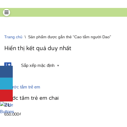
Chuyển
tới
nội
dung
Trang chủ
\
Sản phẩm được gắn thẻ “Cao tắm người Dao”
Hiển thị kết quả duy nhất
Nước tắm trẻ em chai
2L
650.000
₫