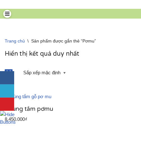
Chuyển
tới
nội
dung
Trang chủ
\
Sản phẩm được gắn thẻ “Pơmu”
Hiển thị kết quả duy nhất
Thùng tắm pơmu
8.450.000
₫