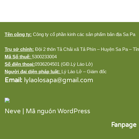
Tên công ty:
Công ty cổ phần kinh các sản phẩm bản địa Sa Pa
Trụ sở chính:
Đội 2 thôn Tả Chải xã Tả Phìn – Huyện Sa Pa – Tỉ
Mã Số thuế:
5300233004
Số điện thoại:
0936204501 (GĐ.Lý Láo Lở)
Người đại diện pháp luật:
Lý Láo Lở – Giám đốc
Email:
lylaolosapa@gmail.com
Neve
| Mã nguồn
WordPress
Fanpage