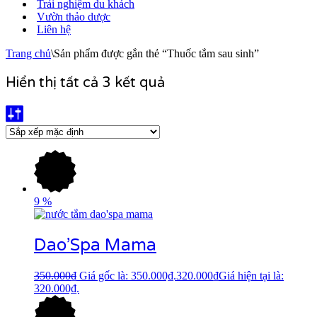
Trải nghiệm du khách
Vườn thảo dược
Liên hệ
Trang chủ
\
Sản phẩm được gắn thẻ “Thuốc tắm sau sinh”
Hiển thị tất cả 3 kết quả
9
%
Dao’Spa Mama
350.000
₫
Giá gốc là: 350.000₫.
320.000
₫
Giá hiện tại là:
320.000₫.