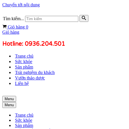
Chuyển tới nội dung
Tìm kiếm...
Giỏ hàng
0
Giỏ hàng
Hotline: 0936.204.501
Trang chủ
Sức khỏe
Sản phẩm
Trải nghiệm du khách
Vườn thảo dược
Liên hệ
Menu
Menu
Trang chủ
Sức khỏe
Sản phẩm