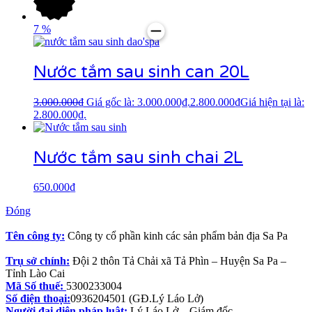
7
%
Nước tắm sau sinh can 20L
3.000.000
₫
Giá gốc là: 3.000.000₫.
2.800.000
₫
Giá hiện tại là:
2.800.000₫.
Nước tắm sau sinh chai 2L
650.000
₫
Đóng
Tên công ty:
Công ty cổ phần kinh các sản phẩm bản địa Sa Pa
Trụ sở chính:
Đội 2 thôn Tả Chải xã Tả Phìn – Huyện Sa Pa –
Tỉnh Lào Cai
Mã Số thuế:
5300233004
Số điện thoại:
0936204501 (GĐ.Lý Láo Lở)
Người đại diện pháp luật:
Lý Láo Lở – Giám đốc