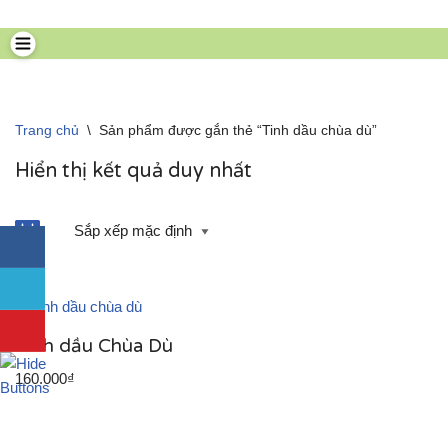
Chuyển
tới
nội
dung
Trang chủ
\
Sản phẩm được gắn thẻ “Tinh dầu chùa dù”
Hiển thị kết quả duy nhất
Tinh dầu Chùa Dù
160.000
₫