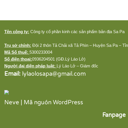
Tên công ty:
Công ty cổ phần kinh các sản phẩm bản địa Sa Pa
Trụ sở chính:
Đội 2 thôn Tả Chải xã Tả Phìn – Huyện Sa Pa – Tỉ
Mã Số thuế:
5300233004
Số điện thoại:
0936204501 (GĐ.Lý Láo Lở)
Người đại diện pháp luật:
Lý Láo Lở – Giám đốc
Email:
lylaolosapa@gmail.com
Neve
| Mã nguồn
WordPress
Fanpage