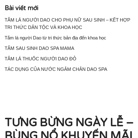
Bài viết mới
TẮM LÁ NGƯỜI DAO CHO PHỤ NỮ SAU SINH – KẾT HỢP
TRI THỨC DÂN TỘC VÀ KHOA HỌC
Tắm lá người Dao từ tri thức bản địa đến khoa học
TẮM SAU SINH DAO SPA MAMA
TẮM LÁ THUỐC NGƯỜI DAO ĐỎ
TÁC DỤNG CỦA NƯỚC NGÂM CHÂN DAO SPA
TƯNG BỪNG NGÀY LỄ –
BÙNG NỔ KHUYẾN MÃI